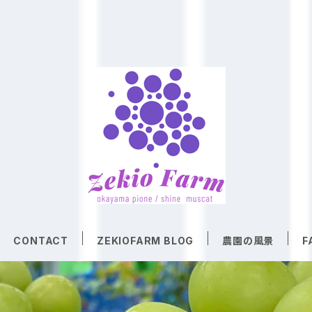
CONTACT
ZEKIOFARM BLOG
農園の風景
F